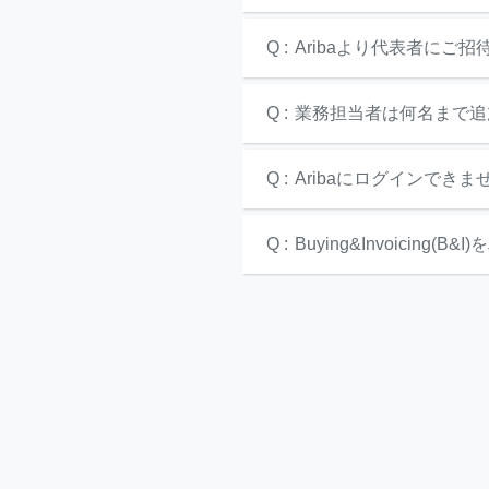
共
ー
通
ジ
Q :
Aribaより代表者にご
メ
の
ニ
先
ュ
頭
Q :
業務担当者は何名まで追
ー
に
に
戻
移
り
Q :
Aribaにログインでき
動
ま
し
す
ま
Q :
Buying&Invoici
す
ペ
ー
ジ
本
文
に
移
動
し
ま