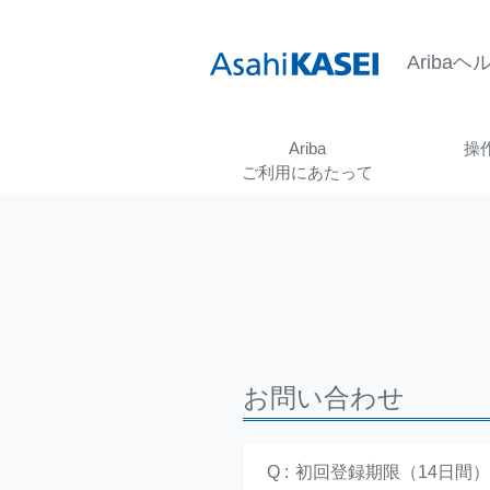
ペ
ペ
ー
ー
ジ
ジ
Ariba
内
の
を
終
移
わ
Ariba
操
動
り
す
で
ご利用にあたって
る
す
た
ヘ
め
ッ
の
ダ
リ
ー
ン
情
ク
報
で
に
す
戻
お問い合わせ
サ
り
イ
ま
ト
す
内
ペ
Q :
初回登録期限（14日間