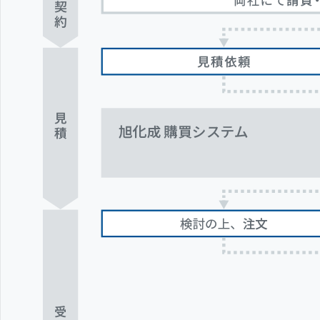
共
ー
通
ジ
メ
の
ニ
先
ュ
頭
ー
に
に
戻
移
り
動
ま
し
す
ま
す
ペ
ー
ジ
本
文
に
移
動
し
ま