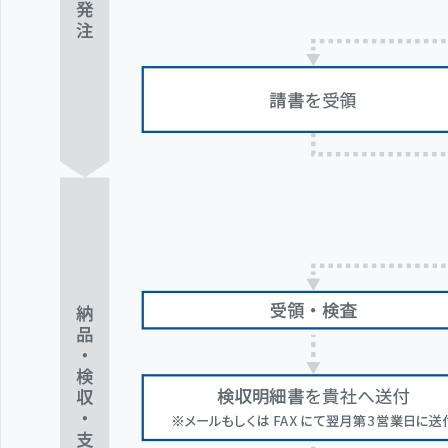
す
フ
ッ
タ
ー
情
報
に
移
動
し
ま
す