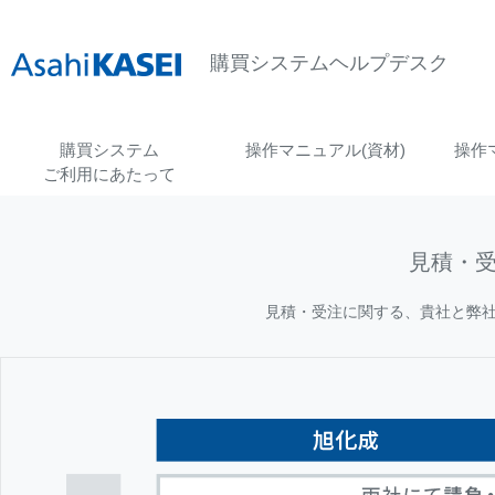
ペ
ペ
ー
ー
ジ
ジ
購買システムヘルプデスク
内
の
を
終
移
わ
購買システム
操作マニュアル(資材)
操作
動
り
す
で
ご利用にあたって
る
す
た
ヘ
め
ッ
見積・
の
ダ
リ
ー
見積・受注に関する、貴社と弊
ン
情
ク
報
で
に
す
戻
サ
り
イ
ま
ト
す
内
ペ